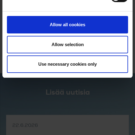
Heikki Kopra
puh. 0400 705 405
Allow all cookies
heikki.kopra@lahdenrantakone.com
JAA
Allow selection
Jaa Facebookissa
Jaa Twitterissä
Jaa Linkedinissä
Use necessary cookies only
Lisää uutisia
22.6.2026