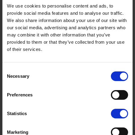
venealan ammattilainen Jari Björkqvist.
We use cookies to personalise content and ads, to
provide social media features and to analyse our traffic.
Rantakone Lahti tulee jatkamaan venekauppaa
We also share information about your use of our site with
toimintansa lopettavan Lahden Bikemarinen
our social media, advertising and analytics partners who
entisissä tiloissa Nelostien tuntumassa Lahden
may combine it with other information that you’ve
Renkomäessä. Uudistettu Lahden myymälä avaa
provided to them or that they’ve collected from your use
ovensa tammikuussa, mutta myyntitiimi palvelee
of their services.
asiakkaita jo nyt ja on tavoitettavissa heti
puhelimitse ja sähköpostilla.
Consent
Necessary
Selection
Lahden Rantakone
Laatukatu 2
Preferences
15680 Lahti
Jari Björkqvist
Statistics
puh. 045 8534460
jari.bjorkqvist@lahdenrantakone.com
Marketing