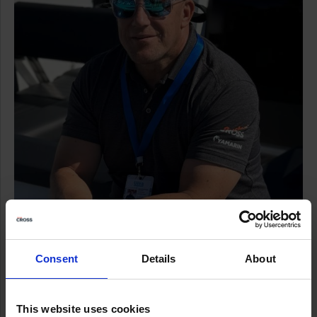
Consent
Details
About
Rantakone Lahden myyntijohtajaksi on valittu kokenut
This website uses cookies