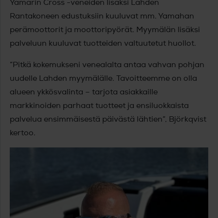
Yamarin Cross -veneiden lisäksi Lahden
Rantakoneen edustuksiin kuuluvat mm. Yamahan
perämoottorit ja moottoripyörät. Myymälän lisäksi
palveluun kuuluvat tuotteiden valtuutetut huollot.
”Pitkä kokemukseni venealalta antaa vahvan pohjan
uudelle Lahden myymälälle. Tavoitteemme on olla
alueen ykkösvalinta – tarjota asiakkaille
markkinoiden parhaat tuotteet ja ensiluokkaista
palvelua ensimmäisestä päivästä lähtien”, Björkqvist
kertoo.