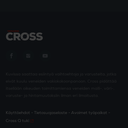
Yamarin Cross in Facebook
Yamarin Cross in Instagram
Yamarin Cross in Youtube
Kuvissa saattaa esiintyä vaihtoehtoja ja varusteita, jotka
eivät kuulu veneiden vakiokokoonpanoon. Cross pidättää
itsellään oikeuden toimittamiensa veneiden malli-, väri-,
varuste- ja hintamuutoksiin ilman eri ilmoitusta.
Käyttöehdot
Tietosuojaseloste
Avoimet työpaikat
Cross Q tuki