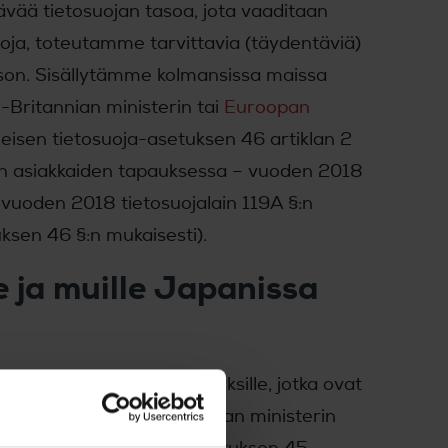
tävää tietosuojan tasoa, jota vaaditaan
toja, toteutamme tarvittavia (täydentäviä)
son. Sisällytämme kolmansissa maissa
-Britannian ministerin tai
Euroopan
leisen tietosuoja-asetuksen 46 artiklan 2
ien asiakkaiden tapauksessa – vuoden 2018
 vuoden 2018 tietosuojalain 119A §:n
ksen 46 §:n mukaisesti).
e ja muille Japanissa
, Ltd.) ja konserniyrityksille, jotka ovat
 komission ja Ison-Britannian ministerin
son yleisen tietosuoja-asetuksen 45