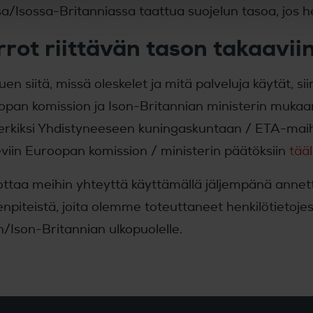
a/Isossa-Britanniassa taattua suojelun tasoa, jos hen
irrot riittävän tason takaavii
uen siitä, missä oleskelet ja mitä palveluja käytät, 
opan komission ja Ison-Britannian ministerin mukaa
rkiksi Yhdistyneeseen kuningaskuntaan / ETA-maihin
viin Euroopan komission / ministerin päätöksiin
tääl
ottaa meihin yhteyttä käyttämällä jäljempänä annettu
npiteistä, joita olemme toteuttaneet henkilötietojesi 
/Ison-Britannian ulkopuolelle.