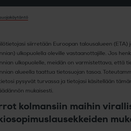
osuojakäytäntö
lötietojasi siirretään Euroopan talousalueen (ETA)
nnian) ulkopuolella oleville vastaanottajille. Jos henk
nnian ulkopuolelle, meidän on varmistettava, että t
annian alueella taattua tietosuojan tasoa. Toteuta
tietosi pysyvät turvassa ja tietojasi käsitellään täm
säädännön mukaisesti.
irrot kolmansiin maihin virall
kiosopimuslausekkeiden muka