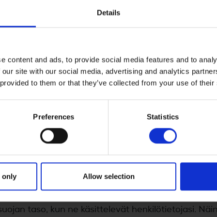
Details
lan mukaisesti (voit tutustua riittävää suojatasoa
ökseen
täällä
) ja Ison-Britannian tapauksessa vuod
tarkoittaa, että henkilötietojen suojelua koskevia pa
e content and ads, to provide social media features and to analy
vaa päätöstä) sovelletaan EU:ssa, Isossa-Britannia
 our site with our social media, advertising and analytics partn
lötietojasi Yamahan päätoimistolle ja konserniyrityks
 provided to them or that they’ve collected from your use of their
nissa.
 lisäksi olemme toteuttaneet täydentäviä toimia, jo
Preferences
Statistics
iin. Olemme esimerkiksi tehneet Japanissa toimivie
a sopimukset, jotka sisältävät Euroopan komission t
osuojavaltuutetun hyväksymät vakiosopimuslausekkee
 only
Allow selection
lan 2 kohdan c alakohdan ja muiden edellä mainittuj
nissa toimivien konserniyritysten on sopimusehtoje
suojan taso, kun ne käsittelevät henkilötietojasi. Näi