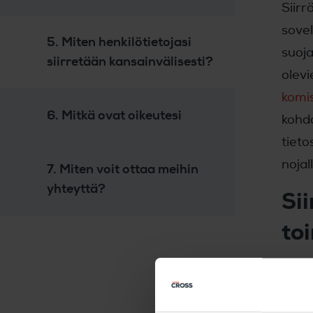
Siirr
sovel
5. Miten henkilötietojasi
suoj
siirretään kansainvälisesti?
olevi
komi
6. Mitkä ovat oikeutesi
kohd
tieto
nojal
7. Miten voit ottaa meihin
yhteyttä?
Si
toi
Siirr
sijoi
muka