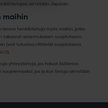
kilötietojasi siirretään Japaniin.
n maihin
siirrämme henkilötietoja myös maihin, jotka
n takaavat asianmukaisen suojelutason,
 (voit tutustua riittävää suojelutasoa
lä
).
ja yhteystietoja, jos haluat lisätietoa
suojelemiseksi, jos ja kun tietoja siirretään