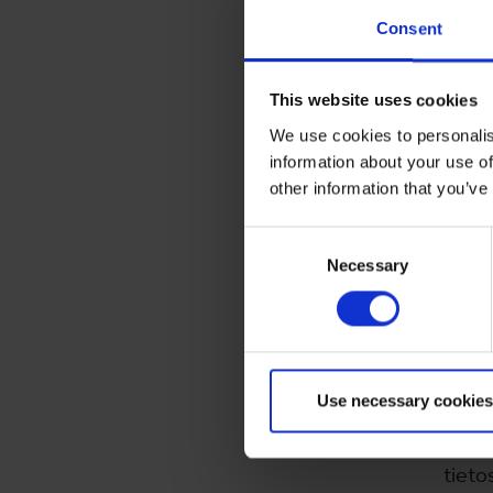
Consent
artik
päät
This website uses cookies
Tämä 
We use cookies to personalis
koske
information about your use of
henki
other information that you’ve
Japa
Consent
Tämän
Necessary
Selection
Japan
kanss
tiet
Use necessary cookies
artik
Japa
tieto