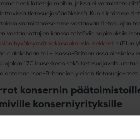
ämme henkilötietoja maihin, joissa ei varmisteta riit
lettavissa tietosuojasäädöksissä. Kun siirrämme tie
atoimia varmistaaksemme vastaavan tietosuojan ta
en vastaanottajien kanssa tehtäviin sopimuksiin Ison
ssion hyväksymät vakiosopimuslausekkeet
(EU:n y
an c alakohdan tai – Isossa-Britanniassa oleskelev
suojalain 17C lausekkeen sekä tietosuojavaltuutetun
la antaman Ison-Britannian yleisen tietosuoja-asetu
irrot konsernin päätoimistoill
miville konserniyrityksille
ämme henkilötietoja emoyhtiöllemme (Yamaha Motor Co.
ttautuneet Japaniin. Japani on valtio, joka Euroopan
an tarjoaa henkilötietojen suojan asianmukaisen ta