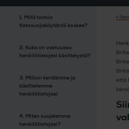
1. Mitä toimia
« Tiet
tietosuojakäytäntö koskee?
Henki
2. Kuka on vastuussa
Brita
henkilötietojesi käsittelystä?
Brita
Brit
3. Milloin keräämme ja
että 
käsittelemme
lain
henkilötietojasi
Si
va
4. Miten suojelemme
henkilötietojasi?