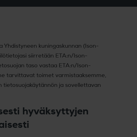
 ja Yhdistyneen kuningaskunnan (Ison-
ilötietojasi siirretään ETA:n/Ison-
ietosuojan taso vastaa ETA:n/Ison-
mme tarvittavat toimet varmistaaksemme,
än tietosuojakäytännön ja sovellettavan
isesti hyväksyttyjen
isesti