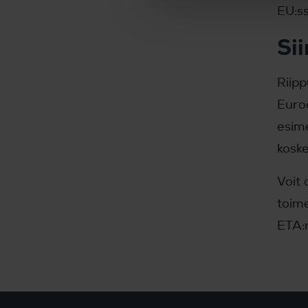
EU:ss
Si
Riipp
Euro
esime
koske
Voit 
toime
ETA:n