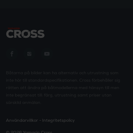
Yamarin Cross in Facebook
Yamarin Cross in Instagram
Yamarin Cross in Youtube
Båtarna på bilder kan ha alternativ och utrustning som
inte hör till standardspecifikationen. Cross förbehåller sig
rätten att ändra på båtmodellerna med hänsyn till men
inte begränsat till: färg, utrustning samt priser utan
särskild anmälan.
Användarvillkor
Integritetspolicy
© 2026 Yamarin Cross